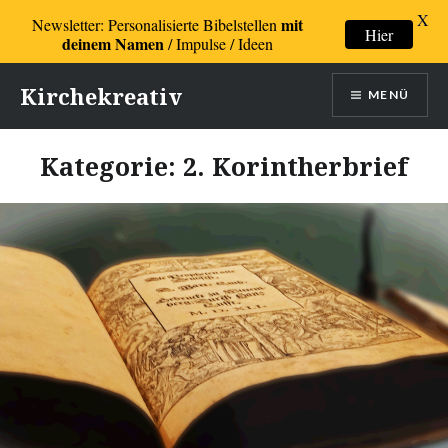
X
mit
Newsletter: Personalisierte Bibelstellen
Hier
deinem Namen
/ Impulse / Ideen
Direkt
Kirchekreativ
MENÜ
zum
Inhalt
Kategorie:
2. Korintherbrief