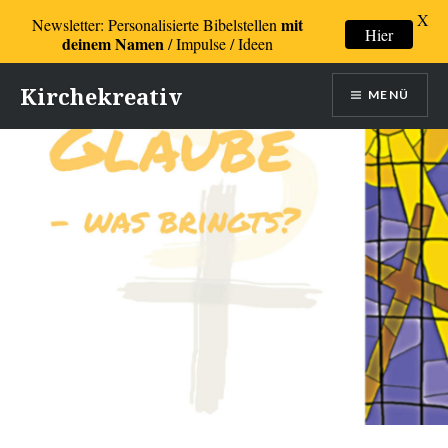
X
mit
Newsletter: Personalisierte Bibelstellen
Hier
deinem Namen
/ Impulse / Ideen
Direkt
Kirchekreativ
MENÜ
zum
Inhalt