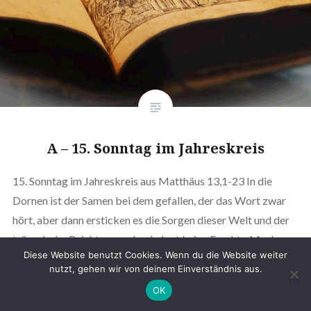
A – 15. Sonntag im Jahreskreis
15. Sonntag im Jahreskreis aus Matthäus 13,1-23 In die
Dornen ist der Samen bei dem gefallen, der das Wort zwar
hört, aber dann ersticken es die Sorgen dieser Welt und der
trügerische Reichtum, und es bringt keine Frucht. Machen
Diese Website benutzt Cookies. Wenn du die Website weiter
wir uns diese Woche auf die Suche nach den Dornen, die
nutzt, gehen wir von deinem Einverständnis aus.
Gottes Wort ersticken –…
OK