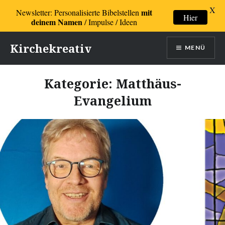
X
mit
Newsletter: Personalisierte Bibelstellen
Hier
deinem Namen
/ Impulse / Ideen
Direkt
Kirchekreativ
MENÜ
zum
Inhalt
Kategorie:
Matthäus-
Evangelium