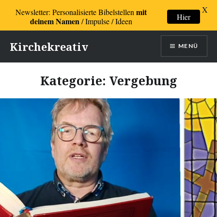
X
mit
Newsletter: Personalisierte Bibelstellen
Hier
deinem Namen
/ Impulse / Ideen
Direkt
Kirchekreativ
MENÜ
zum
Inhalt
Kategorie:
Vergebung