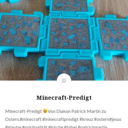
Minecraft-Predigt
Minecraft-Predigt
Von Diakon Patrick Martin zu
Ostern.#minecraft #minecraftpredigt #kreuz #ostern#jesus
#glaube #spiritualität #kirche #bibel #patrickmartin