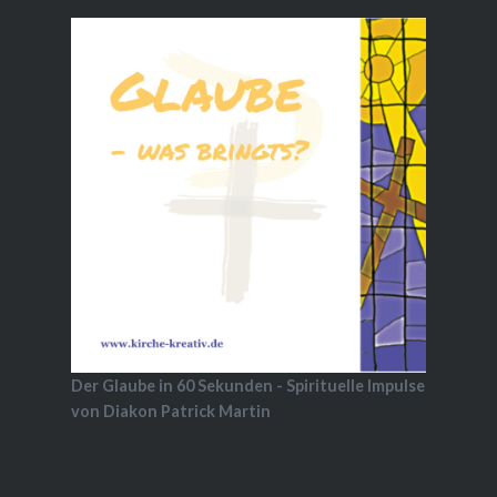
Der Glaube in 60 Sekunden - Spirituelle Impulse
von Diakon Patrick Martin