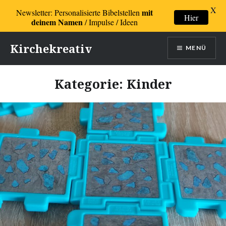
X
mit
Newsletter: Personalisierte Bibelstellen
Hier
deinem Namen
/ Impulse / Ideen
Direkt
Kirchekreativ
MENÜ
zum
Inhalt
Kategorie:
Kinder