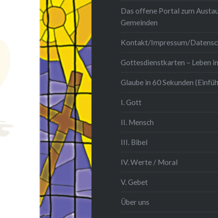
Das offene Portal zum Austau
ium Worüber Hänschen
Gemeinden
ass vergißt Hans
hr und erzählt es
Kontakt/Impressum/Datensc
Gottesdienstkarten – Leben in
Glaube in 60 Sekunden (Einfü
I. Gott
II. Mensch
III. Bibel
IV. Werte / Moral
V. Gebet
Über uns