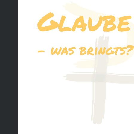
Evangel
lacht, d
nimmerme
gern…