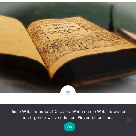
C-3. Adventssonntag
Diese Website benutzt Cookies. Wenn du die Website weiter
nutzt, gehen wir von deinem Einverständnis aus.
C-3. Adventssonntag aus Lukas 3,10 – 18: In jener Zeit
OK
fragten die Leute Johannes den Täufer: Was sollen wir also