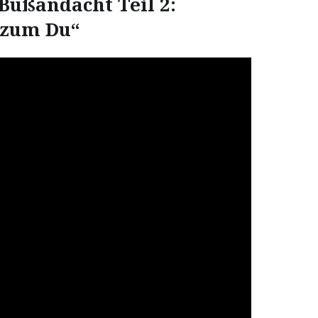
 Bußandacht Teil 2:
 zum Du“