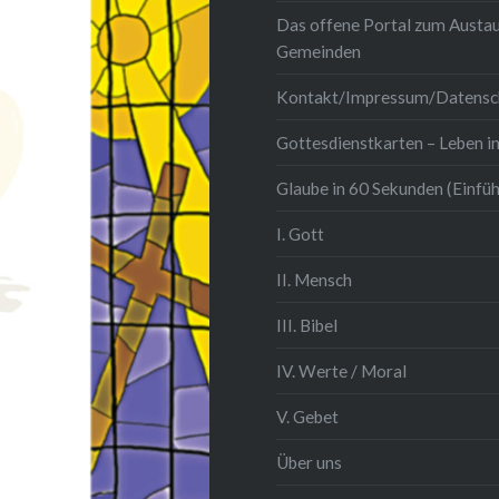
Das offene Portal zum Austau
Gemeinden
Kontakt/Impressum/Datensc
Gottesdienstkarten – Leben in
Glaube in 60 Sekunden (Einfü
I. Gott
II. Mensch
III. Bibel
IV. Werte / Moral
V. Gebet
Über uns