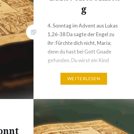
g
4. Sonntag im Advent aus Lukas
1,26-38 Da sagte der Engel zu
ihr: Fürchte dich nicht, Maria;
denn du hast bei Gott Gnade
gefunden. Du wirst ein Kind
empfangen, einen Sohn wirst du
gebären: dem sollst du den
WEITERLESEN
Namen Jesus geben. Er wird
groß sein und Sohn des
Höchsten genannt werden.
Maria hat leiblich zuerst…
onnt