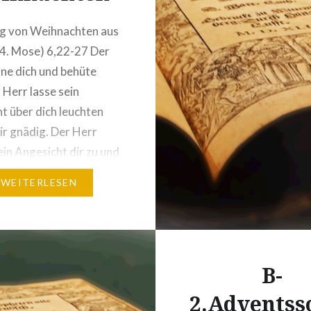
g von Weihnachten aus
4. Mose) 6,22-27 Der
ne dich und behüte
 Herr lasse sein
t über dich leuchten
dir gnädig. Der Herr
in Angesicht dir zu und
dir Heil. Beginnen wir
WEITERLESEN
 Jahr mit Segen. Wir
 Gott gesegnet und
 zu segnen. Während…
B-
2.Adventss