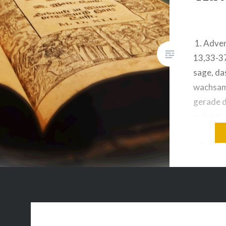
1. Adve
13,33-37
sage, das
wachsam
gerade d
gefragt,
er in we
müsste. 
Seien wi
im Friede
damit wi