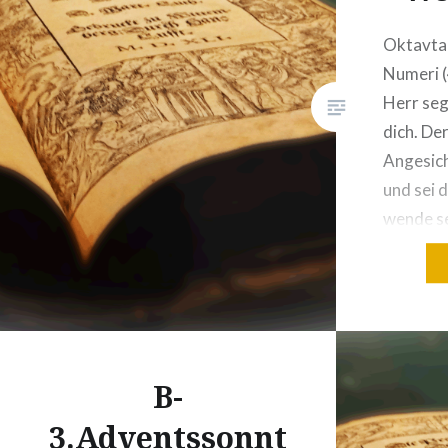
Oktavta
Numeri (
Herr seg
dich. Der
Angesich
und sei 
wende se
schenke 
das neue
sind von
berufen
B-
3.Adventssonnt