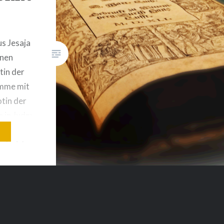
s Jesaja
inen
tin der
imme mit
tin der
 in Juda:
nd wir!
en
ie wir zu