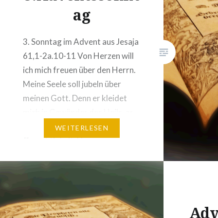
ag
3. Sonntag im Advent aus Jesaja
61,1-2a.10-11 Von Herzen will
ich mich freuen über den Herrn.
Meine Seele soll jubeln über
meinen Gott. Denn er kleidet
mich in Gewänder des Heils, er
hüllt mich in den Mantel der
WEITERLESEN
Gerechtigkeit. Unsere
Gesellschaft prägt uns. Unsere
Mitmenschen nach Leistung zu
beurteilen, haben wir angelegt
wie eine 2….
Adv