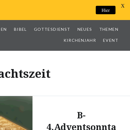
X
Hier
IEN
BIBEL
GOTTESDIENST
NEUES
THEMEN
KIRCHENJAHR
EVENT
chtszeit
B-
4.Adventsonnta