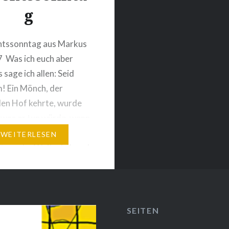
g
ntssonntag aus Markus
 Was ich euch aber
 sage ich allen: Seid
! Ein Mönch, der
en Hof kehrte, wurde
 was er tun würde, wenn
nigen Stunden sterben
WEITERLESEN
Er sagte: Weiterkehren!
r bereit und wachsam,
n mit uns und allen,
r ganz bei der…
SEITEN