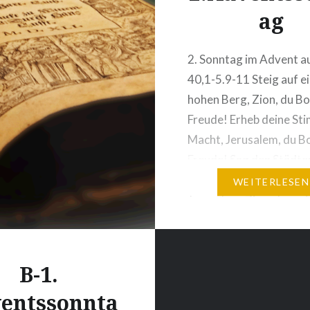
ag
2. Sonntag im Advent au
40,1-5.9-11 Steig auf e
hohen Berg, Zion, du Bo
Freude! Erheb deine St
Macht, Jerusalem, du Bo
Freude! Sag den Städten
Seht, da ist euer Gott.
WEITERLESEN
Jerusalem, Zion, dass si
Wir können auch unser
Namen eintragen. Wir, d
Gott gehören, Wir…
B-1.
entssonnta