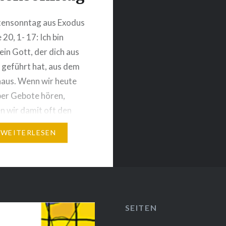
tensonntag aus Exodus
 20, 1- 17: Ich bin
ein Gott, der dich aus
geführt hat, aus dem
aus. Wenn wir heute
er Gebote hören,
n wir damit oft den
n Zeigefinger, oder
WEITERLESEN
en es handelt sich bei
oten Gottes um
 Wenn wir diese
 übertreten,…
SEITEN