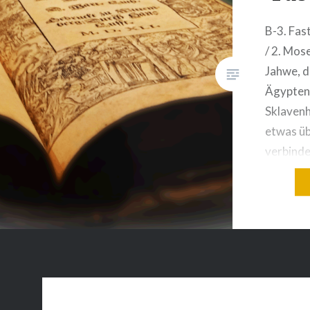
B-3. Fas
/ 2. Mose
Jahwe, d
Ägypten 
Sklavenh
etwas üb
verbinde
drohende
wir mein
den Geb
Gesetze.
Gesetze