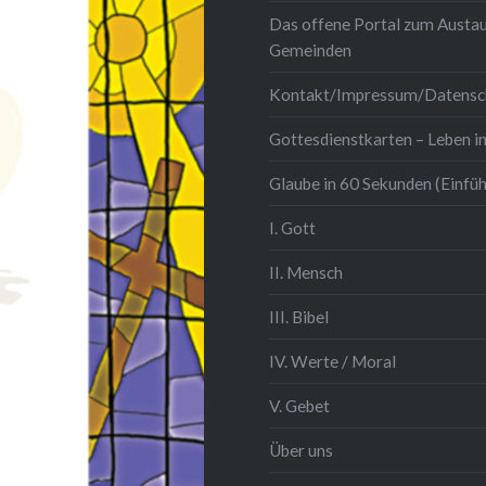
Das offene Portal zum Austau
Gemeinden
Kontakt/Impressum/Datensc
Gottesdienstkarten – Leben in
Glaube in 60 Sekunden (Einfü
I. Gott
II. Mensch
III. Bibel
IV. Werte / Moral
V. Gebet
Über uns