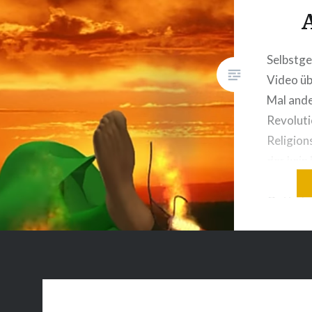
Selbstg
Video üb
Mal ande
Revoluti
Religion
der kei
fordert.
Gott, de
anbietet 
Dies zei
weise, a
Probe st
Opferun