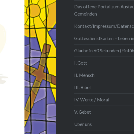
Das offene Portal zum Austau
Gemeinden
Kontakt/Impressum/Datensc
Gottesdienstkarten – Leben in
Glaube in 60 Sekunden (Einfü
I. Gott
II. Mensch
III. Bibel
IV. Werte / Moral
V. Gebet
Über uns