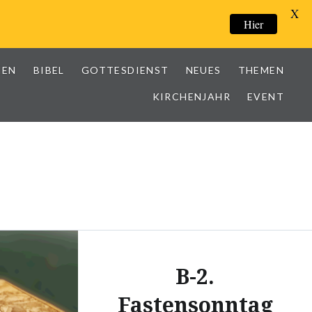
X
Hier
IEN
BIBEL
GOTTESDIENST
NEUES
THEMEN
KIRCHENJAHR
EVENT
B-2.
Fastensonntag