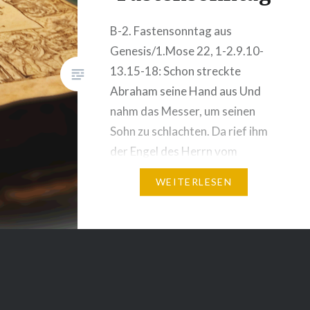
B-2. Fastensonntag aus
Genesis/1.Mose 22, 1-2.9.10-
13.15-18: Schon streckte
Abraham seine Hand aus Und
nahm das Messer, um seinen
Sohn zu schlachten. Da rief ihm
der Engel des Herrn vom
Himmel her zu Abraham,
WEITERLESEN
Abraham! Er antwortete: Hier
bin ich. Jener sprach: Streck
deine Hand nicht gegen den
Knaben aus, Und tu ihm nichts
zuleide! Wenn…