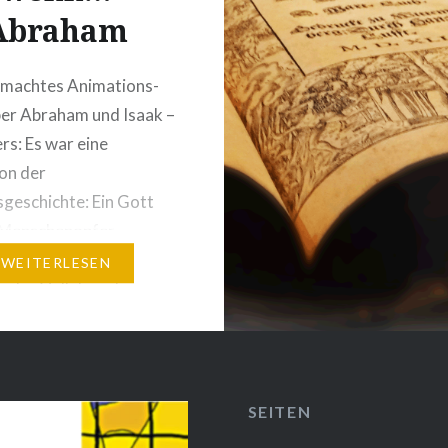
Abraham
emachtes Animations-
er Abraham und Isaak –
rs: Es war eine
on der
sgeschichte: Ein Gott
n Menschenopfer
 Der eine und einzige
WEITERLESEN
n das Volk Israel
ist ein Gott der Liebe!
gt Gott auf Radikale
ls er Abraham auf die
ellt und scheinbar die
SEITEN
g Isaaks –…