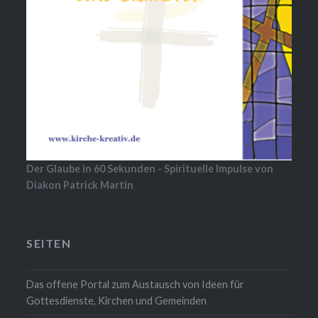
Der Glaube in 60 Sekunden - Spirituelle Impulse von
Diakon Patrick Martin
SEITEN
Das offene Portal zum Austausch von Ideen für
Gottesdienste, Kirchen und Gemeinden