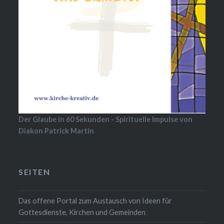
Der Glaube in 60 Sekunden - Spirituelle Impulse von
Diakon Patrick Martin
SEITEN
Das offene Portal zum Austausch von Ideen für
Gottesdienste, Kirchen und Gemeinden