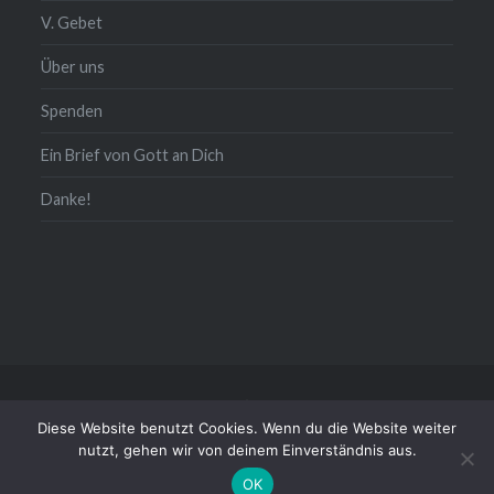
V. Gebet
Über uns
Spenden
Ein Brief von Gott an Dich
Danke!
Kontakt/Impressum/Daten
Diese Website benutzt Cookies. Wenn du die Website weiter
Stolz präsentiert von WordPress
|
Theme: Dyad von
nutzt, gehen wir von deinem Einverständnis aus.
WordPress.com
OK