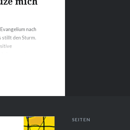
duze mich
 Evangelium nach
stillt den Sturm.
sitive
12. Sonntag im
alten, katholische
SEITEN