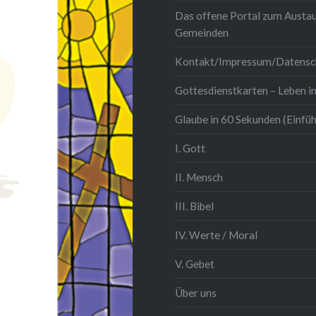
Das offene Portal zum Austau
Gemeinden
Kontakt/Impressum/Datensc
Gottesdienstkarten – Leben in
Glaube in 60 Sekunden (Einfü
I. Gott
II. Mensch
III. Bibel
IV. Werte / Moral
V. Gebet
Über uns