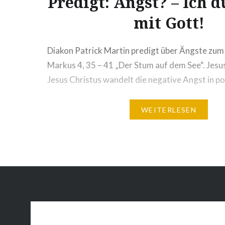
Predigt: Angst? – Ich 
mit Gott!
Diakon Patrick Martin predigt über Ängste zum
Markus 4, 35 – 41 „Der Stum auf dem See“. Jesus 
Jesus Christus wandelt die negative Angst in po
Gottesfurcht und schenkt Mut und Vertrauen. 
Jahreskreis B. Die Predigt wurde in Pegnitz geh
WEITERLESEN
Herz-Jesu-Kirche. Karl von Gerok Das Kind…