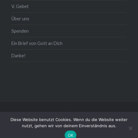
V. Gebet
Über uns
Spenden
Ein Brief von Gott an Dich
Danke!
Kontakt/Impressum/Daten
Diese Website benutzt Cookies. Wenn du die Website weiter
Stolz präsentiert von WordPress
|
Theme: Dyad von
nutzt, gehen wir von deinem Einverständnis aus.
WordPress.com
OK