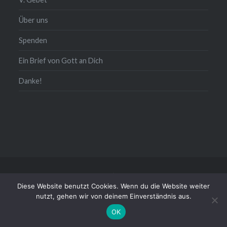
Über uns
Spenden
Ein Brief von Gott an Dich
Danke!
Kontakt/Impressum/Daten
Diese Website benutzt Cookies. Wenn du die Website weiter
Stolz präsentiert von WordPress
|
Theme: Dyad von
nutzt, gehen wir von deinem Einverständnis aus.
WordPress.com
OK