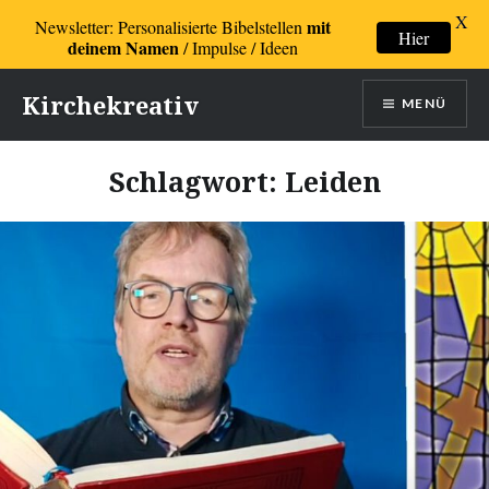
X
mit
Newsletter: Personalisierte Bibelstellen
Hier
deinem Namen
/ Impulse / Ideen
Direkt
Kirchekreativ
MENÜ
zum
Inhalt
Schlagwort:
Leiden