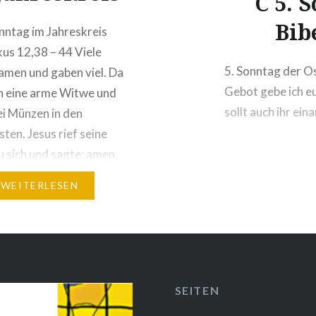
C 5. 
Bib
nntag im Jahreskreis
us 12,38 – 44 Viele
5. Sonntag der O
amen und gaben viel. Da
Gebot gebe ich eu
h eine arme Witwe und
sollt auch ihr ei
i Münzen in den
begleiten: Lieben
ten. Jesus rief seine
besondere Liebes
u sich und sagte: amen,
nur vor: Was wir
 euch: Diese arme
WEITERLESEN
t mehr in den
sten hineingeworfen
anderen.
……………………………………………………………………………………….
…
SEITEN