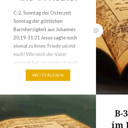
Bedingun
C-2. Sonntag der Osterzeit
Person,
Sonntag der göttlichen
Barmherzigkeit aus Johannes
20,19-31 21 Jesus sagte noch
einmal zu ihnen: Friede sei mit
euch! Wie mich der Vater
gesandt hat, so sende ich euch.
22 Nachdem er das gesagt
WEITERLESEN
hatte, hauchte er sie an und
sprach zu ihnen: Empfangt den
Heiligen Geist! 23 Wem ihr die
Sünden…
B-
im 