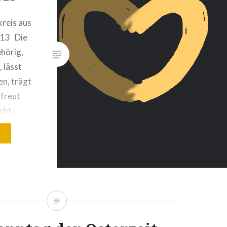
kreis aus
3,13 Die
ehörig,
, lässt
en, trägt
 freut
cht,
er
les,
 hält