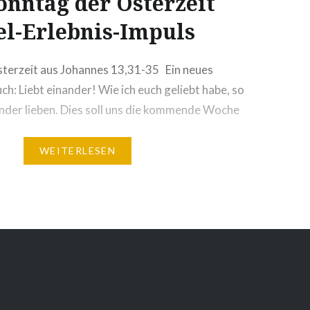
Sonntag der Osterzeit
el-Erlebnis-Impuls
sterzeit aus Johannes 13,31-35 Ein neues
ch: Liebt einander! Wie ich euch geliebt habe, so
nander lieben. Dies soll uns die kommende Woche
! Wir brauchen uns gar nicht vor zu nehmen,
taten zu vollbringen. Nehmen wir uns diesmal
WEITERLESEN
…