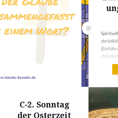
un
Spirituel
christlic
(Einführ
christli
zusamme
ein Wort
Problem 
wird so 
missbrau
C-2. Sonntag
verloren
Liebe! D
der Osterzeit
Liebe! L