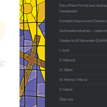
Das offene Portal zum Austau
Gemeinden
Kontakt/Impressum/Datensc
Gottesdienstkarten – Leben in
Glaube in 60 Sekunden (Einfü
I. Gott
II. Mensch
III. Bibel
IV. Werte / Moral
V. Gebet
Über uns