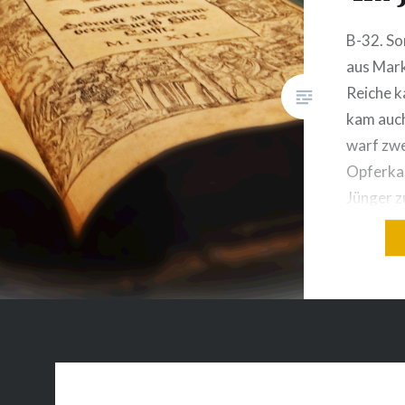
B-32. So
aus Mark
Reiche k
kam auc
warf zwe
Opferkas
Jünger z
ich sage
Witwe ha
Opferka
als alle 
……………
Wie viel