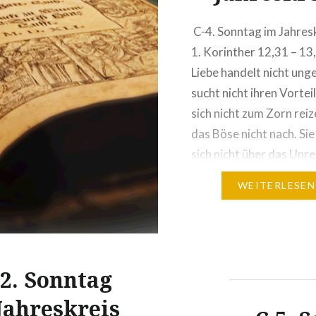
gen? Gibt es eine
C-4. Sonntag im Jahres
…
1. Korinther 12,31 – 1
Liebe handelt nicht ung
sucht nicht ihren Vorteil
sich nicht zum Zorn reiz
das Böse nicht nach. Sie
sich nicht über das Unre
sondern freut sich an d
WEITERLESEN
Wahrheit. Sie erträgt al
glaubt alles, hofft alles,
allem stand. Die…
32. Sonntag
Jahreskreis