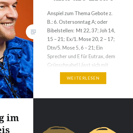
Anspiel zum Thema Gebote z.
B.: 6. Ostersonntag A; oder
Bibelstellen: Mt 22, 37; Joh 14,
15 – 21; Ex/1. Mose 20, 2 – 17;
Dtn/5. Mose 5, 6 – 21; Ein
Sprecher und E für Eutrax, dem
Grünschnabel Lässt sich mit
leichten Abwandlungen auch mit
WEITERLESEN
2 Menschen spielen. E Kinder,
mal ganz ehrlich, Hand…
g im
eis