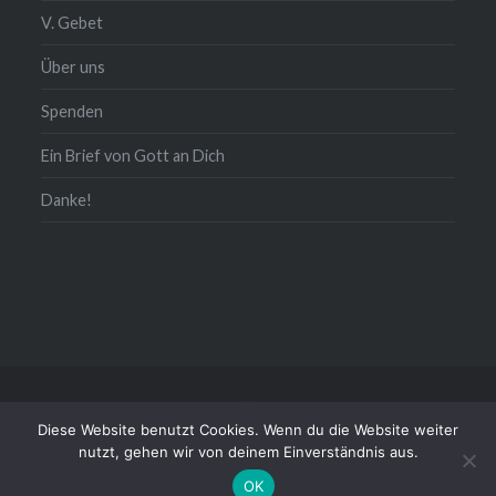
V. Gebet
Über uns
Spenden
Ein Brief von Gott an Dich
Danke!
Kontakt/Impressum/Daten
Diese Website benutzt Cookies. Wenn du die Website weiter
Stolz präsentiert von WordPress
|
Theme: Dyad von
nutzt, gehen wir von deinem Einverständnis aus.
WordPress.com
OK