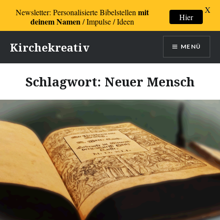
X
mit
Newsletter: Personalisierte Bibelstellen
Hier
deinem Namen
/ Impulse / Ideen
Direkt
Kirchekreativ
MENÜ
zum
Inhalt
Schlagwort:
Neuer Mensch