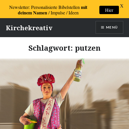
X
mit
Newsletter: Personalisierte Bibelstellen
Hier
deinem Namen
/ Impulse / Ideen
Direkt
Kirchekreativ
MENÜ
zum
Inhalt
Schlagwort:
putzen