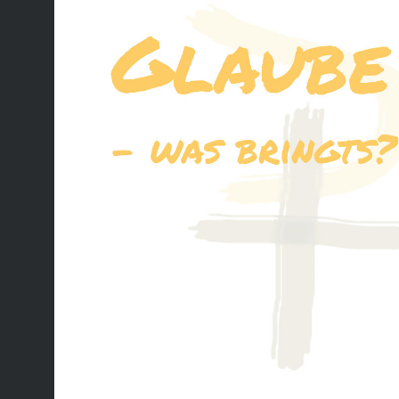
Raumpfle
strapazi