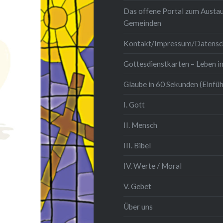
Das offene Portal zum Austau
gerin Klara Scheibele
Gemeinden
erte…
Kontakt/Impressum/Datensc
Gottesdienstkarten – Leben in
Glaube in 60 Sekunden (Einfü
I. Gott
II. Mensch
III. Bibel
IV. Werte / Moral
V. Gebet
Über uns