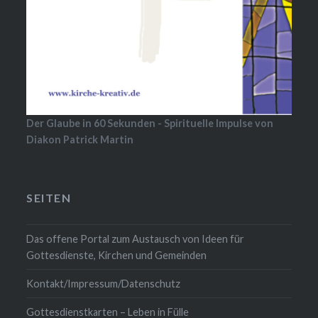
Der Glaube in 60 Sekunden - Spirituelle Impulse von
Diakon Patrick Martin
SEITEN
Das offene Portal zum Austausch von Ideen für
Gottesdienste, Kirchen und Gemeinden
Kontakt/Impressum/Datenschutz
Gottesdienstkarten – Leben in Fülle