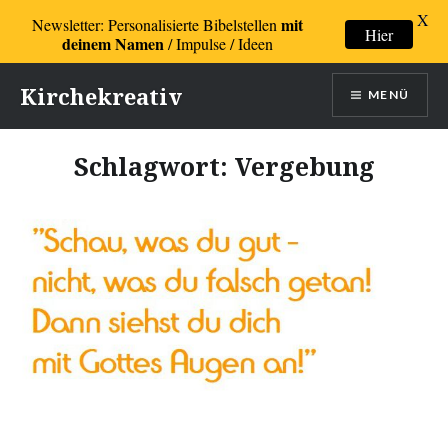
X
mit
Newsletter: Personalisierte Bibelstellen
Hier
deinem Namen
/ Impulse / Ideen
Direkt
Kirchekreativ
MENÜ
zum
Inhalt
Schlagwort:
Vergebung