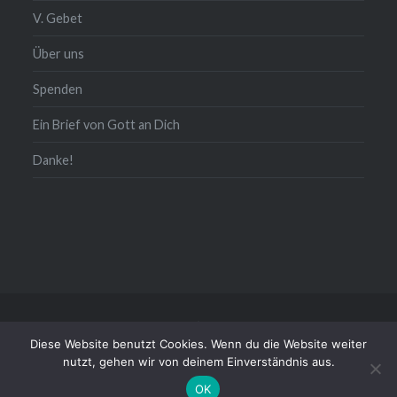
V. Gebet
Über uns
Spenden
Ein Brief von Gott an Dich
Danke!
Kontakt/Impressum/Daten
Diese Website benutzt Cookies. Wenn du die Website weiter
Stolz präsentiert von WordPress
|
Theme: Dyad von
nutzt, gehen wir von deinem Einverständnis aus.
WordPress.com
OK