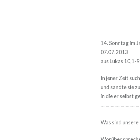
14. Sonntag im J
07.07.2013
aus Lukas 10,1-9
In jener Zeit su
und sandte sie zu
in die er selbst g
…………………………
Was sind unsere
Worüber spreche