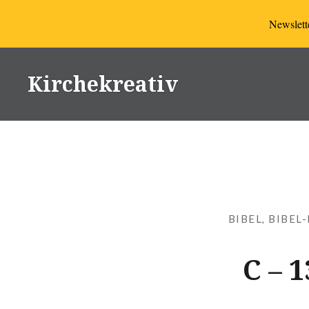
Newslette
Direkt
zum
Kirchekreativ
Inhalt
BIBEL
,
BIBEL
C – 