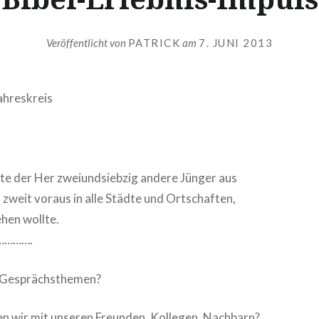
Veröffentlicht von
PATRICK
am
7. JUNI 2013
ahreskreis
chte der Her zweiundsiebzig andere Jünger aus
 zweit voraus in alle Städte und Ortschaften,
ehen wollte.
………….
 Gesprächsthemen?
n wir mit unseren Freunden, Kollegen, Nachbarn?