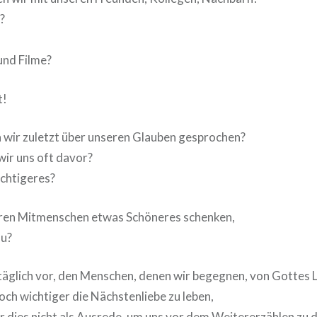
?
nd Filme?
t!
 wir zuletzt über unseren Glauben gesprochen?
ir uns oft davor?
chtigeres?
ren Mitmenschen etwas Schöneres schenken,
su?
äglich vor, den Menschen, denen wir begegnen, von Gottes L
noch wichtiger die Nächstenliebe zu leben,
r dies nicht als Ausrede, um uns vor dem Weitererzählen zu 