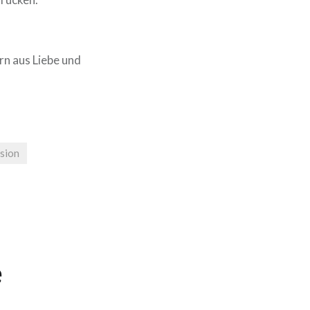
ern aus Liebe und
sion
e