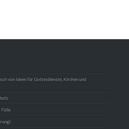
sch von Ideen für Gottesdienste, Kirchen und
hutz
 Fülle
hrung)