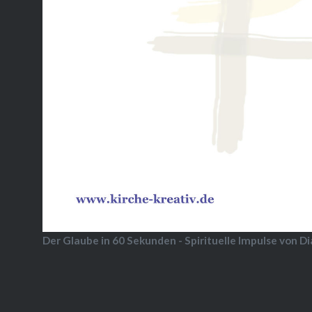
Der Glaube in 60 Sekunden - Spirituelle Impulse von D