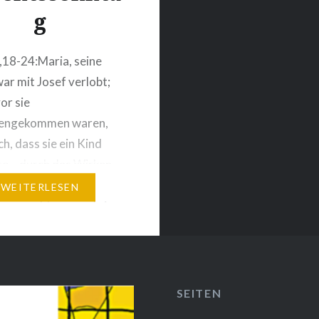
g
,18-24:Maria, seine
ar mit Josef verlobt;
or sie
engekommen waren,
ch, dass sie ein Kind
e – durch das Wirken
gen Geistes. Josef, ihr
WEITERLESEN
r gerecht war und sie
ßstellen wollte,
, sich in aller Stille von
rennen. „Waaas? Du bist
er?Von mir kann es…
SEITEN