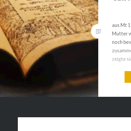
aus Mt 1
Mutter w
noch bev
zusamm
zeigte si
erwartet
des Heili
Mann, de
nicht blo
beschloss
ihr zu t
schwang