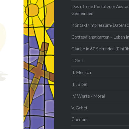
Das offene Portal zum Austau
Gemeinden
Kontakt/Impressum/Datensc
Gottesdienstkarten – Leben in
Glaube in 60 Sekunden (Einfü
I. Gott
II. Mensch
III. Bibel
IV. Werte / Moral
V. Gebet
Über uns