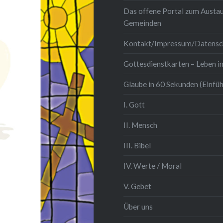
Das offene Portal zum Austau
Gemeinden
Kontakt/Impressum/Datensc
Gottesdienstkarten – Leben in
Glaube in 60 Sekunden (Einfü
I. Gott
II. Mensch
III. Bibel
IV. Werte / Moral
V. Gebet
Über uns