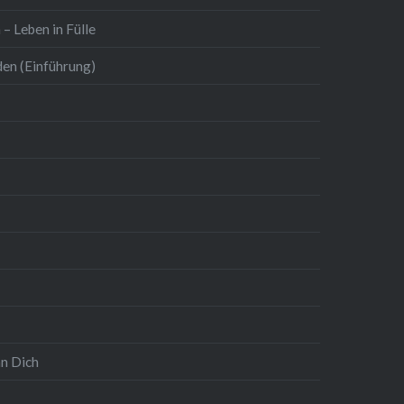
– Leben in Fülle
den (Einführung)
an Dich