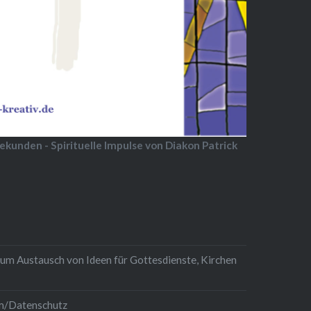
ekunden - Spirituelle Impulse von Diakon Patrick
zum Austausch von Ideen für Gottesdienste, Kirchen
m/Datenschutz