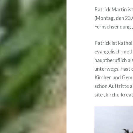
Patrick Martin is
(Montag, den 23.
Fernsehsendung 
Patrick ist katho
evangelisch-meth
hauptberuflich a
unterwegs. Fast di
Kirchen und Geme
schon Auftritte a
site „kirche-kreat