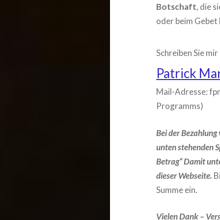
Botschaft
, die 
oder beim Gebet 
Schreiben Sie mir
Patrick Ma
Mail-Adresse: fp
Programms)
Bei der Bezahlung 
unten stehenden S
Betrag“ Damit unt
dieser Webseite.
Bi
Summe ein.
Vielen Dank – Verg