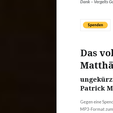
Dank – Vergelts G
Das vo
Matthä
ungekürzt
Patrick M
Gegen eine Spende
MP3-Format zum