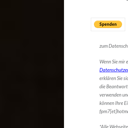
zum Datensch
Wenn Sie mir e
Datenschutze
erklären Sie s
die Beantwort
verwenden und
können Ihre Ei
fpm7[et]hotma
*Alle Webseite