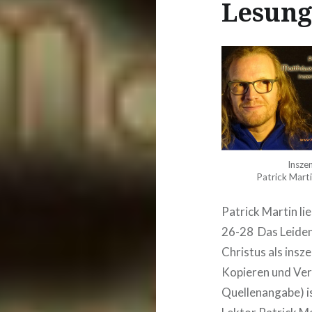
Lesun
Insze
Patrick Martin
Patrick Martin l
26-28 Das Leiden
Christus als insz
Kopieren und Ver
Quellenangabe) is