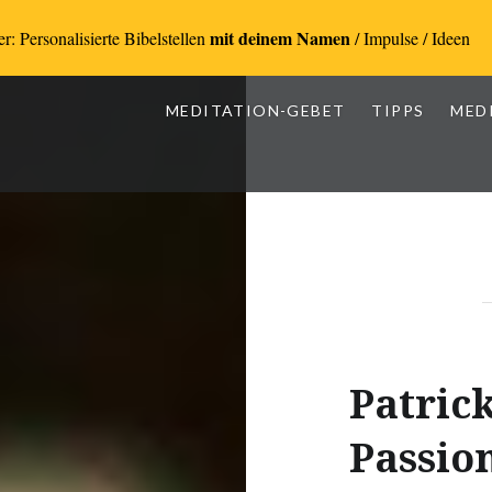
mit deinem Namen
r: Personalisierte Bibelstellen
/ Impulse / Ideen
MEDITATION-GEBET
TIPPS
MED
Patric
Passio