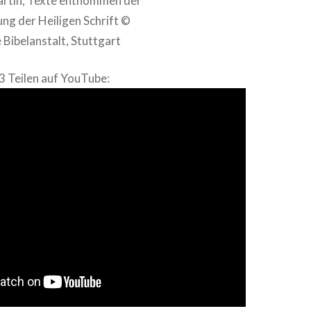
artin,
Texte entnommen der
ng der Heiligen Schrift
©
Bibelanstalt, Stuttgart
 3 Teilen auf YouTube: