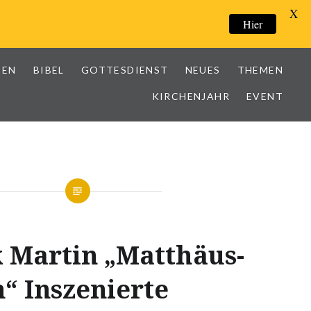
X
Hier
IEN
BIBEL
GOTTESDIENST
NEUES
THEMEN
KIRCHENJAHR
EVENT
k Martin
„Matthäus-
n“
Inszenierte