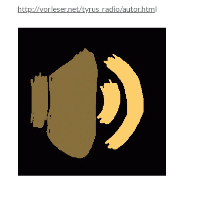
http://vorleser.net/tyrus_radio/autor.htm
l