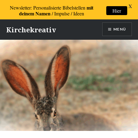
X
mit
Newsletter: Personalisierte Bibelstellen
Hier
deinem Namen
/ Impulse / Ideen
Direkt
Kirchekreativ
MENÜ
zum
Inhalt