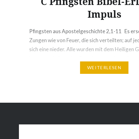
C Pfingsten Bibel-Er
Impuls
Pfingsten aus Apostelgeschichte 2,1-11 Es ers
Zungen wie von Feuer, die sich verteilten; auf je
sich eine nieder. Alle wurden mit dem Heiligen G
begannen in fremden Sprachen zu reden, wie es 
eingab. In der Zeit zwischen Himmelfahrt und P
WEITERLESEN
die Kirche die -Pfingstnovene-…