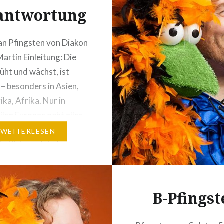
antwortung
an Pfingsten von Diakon
Martin Einleitung: Die
lüht und wächst, ist
 – besonders in Asien,
ka, Afrika. Nur in
ilen Europas geht alles
Woran liegt das?
WEITERLESEN
t stärken wir bei uns zu
 Struktur und die
ionund zu wenig den
 Geist.Kirche ist aber
B-Pfingst
nstleistungsservice:
st eine…