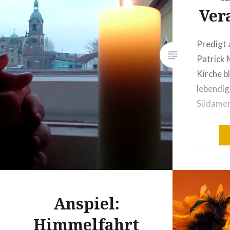
Ver
Predigt 
Patrick 
Kirche b
lebendig
Südameri
vielen Te
zurück. 
Vielleich
sehr die
Institut
Heiligen
Anspiel:
kein Die
Himmelfahrt
Kirche i