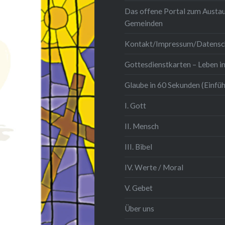
Das offene Portal zum Austau
Gemeinden
Kontakt/Impressum/Datensc
Gottesdienstkarten – Leben in
Glaube in 60 Sekunden (Einfü
I. Gott
II. Mensch
III. Bibel
IV. Werte / Moral
V. Gebet
Über uns