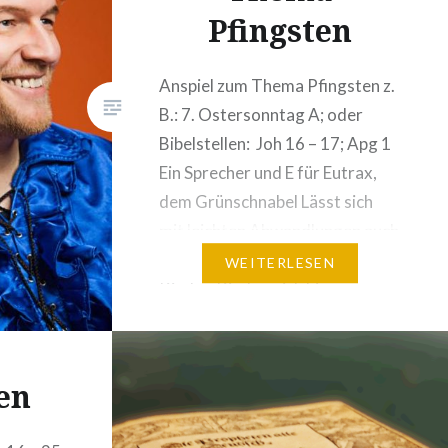
Pfingsten
Anspiel zum Thema Pfingsten z.
B.: 7. Ostersonntag A; oder
Bibelstellen: Joh 16 – 17; Apg 1
Ein Sprecher und E für Eutrax,
dem Grünschnabel Lässt sich
mit leichten Abwandlungen auch
mit 2 Menschen spielen. E
WEITERLESEN
Kinder, Kinder – ich bin so
aufgeregericht: nur noch 7
Tage. 7 mal werden wir noch
wach…. und dann…. und…
en