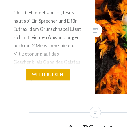
Christi Himmelfahrt – „Jesus
haut ab“ Ein Sprecher und E für
Eutrax, dem Grünschnabel Lässt
sich mit leichten Abwandlungen
auch mit 2 Menschen spielen.
Mit Betonung auf das
Geschenk, als Gabe des Geistes
ist es auch an Pfingsten möglich.
WEITERLESEN
– Eutrax, was ist los mit Dir? E
Ich bin traurig! – Warum denn
das? E…