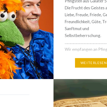
Pfingsten aus Galater 5
Die Frucht des Geistes a
Liebe, Freude, Friede, G
Freundlichkeit, Güte, Tr
Sanftmut und
Selbstbeherrschung.
………………………………………
Wir empfangen an Pfin
den selben Heiligen Gei
die Apostel empfangen 
WEITERLESEN
um aus einer kleinen G
Anhängern Jesu, eine
unübersehbar große Za
Christen zu machen, die