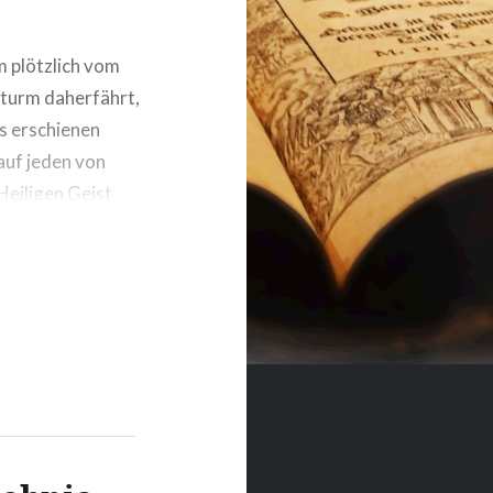
m plötzlich vom
Sturm daherfährt,
Es erschienen
 auf jeden von
 Heiligen Geist