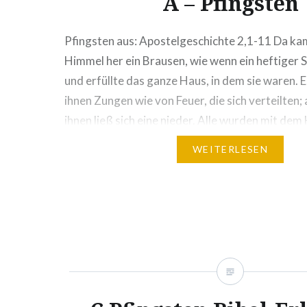
A – Pfingsten
Pfingsten aus: Apostelgeschichte 2,1-11 Da ka
Himmel her ein Brausen, wie wenn ein heftiger 
und erfüllte das ganze Haus, in dem sie waren. 
ihnen Zungen wie von Feuer, die sich verteilten;
ihnen ließ sich eine nieder. Alle wurden mit dem
erfüllt und begannen in…
WEITERLESEN