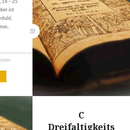
, 16 – 25
ber ist
eduld,
eue,
…………………………………………….
gsten
st, den
haben,
ruppe von
hl von
 ihr…
C
Dreifaltigkeits