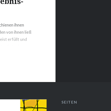
lebnis-
chienen ihnen
den von ihnen ließ
eist erfüllt und
der Geist ihnen
fingsten beten
SEITEN